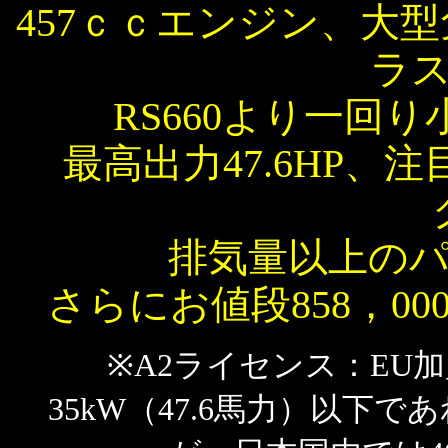
457ｃｃエンジン、大
ラ
RS660より一回
最高出力47.6HP、注
排気量以上の
さらにお値段858，0
※A2ライセンス：EU
35kW（47.6馬力）以