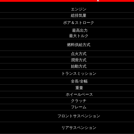
エンジン
総排気量
ボア＆ストローク
最高出力
最大トルク
燃料供給方式
点火方式
潤滑方式
始動方式
トランスミッション
全長/全幅
重量
ホイールベース
クラッチ
フレーム
フロントサスペンション
リアサスペンション