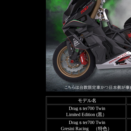
モデル名
Dragｓter700 Twin
Limited Edition (黒）
Dragｓter700 Twin
Gresini Racing （特色）