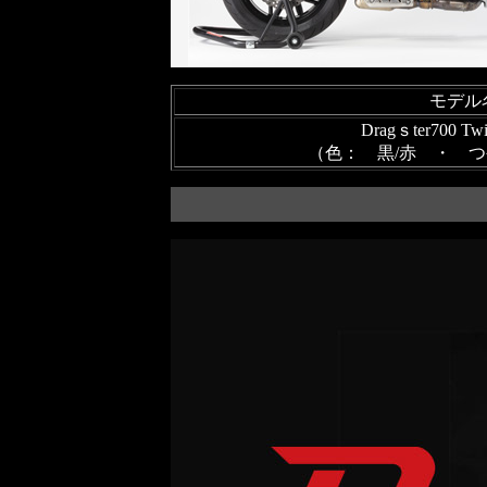
モデル
Dragｓter700 Twi
（色： 黒/赤 ・ つ