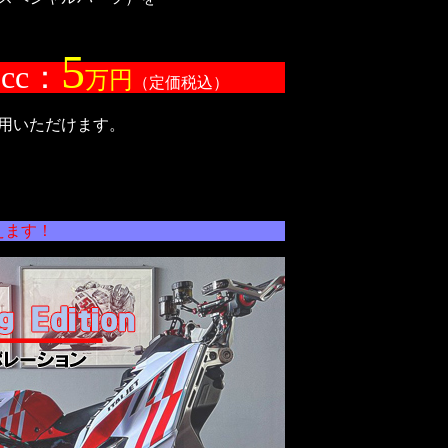
5
0cc：
万円
（定価税込）
用いただけます。
えます！