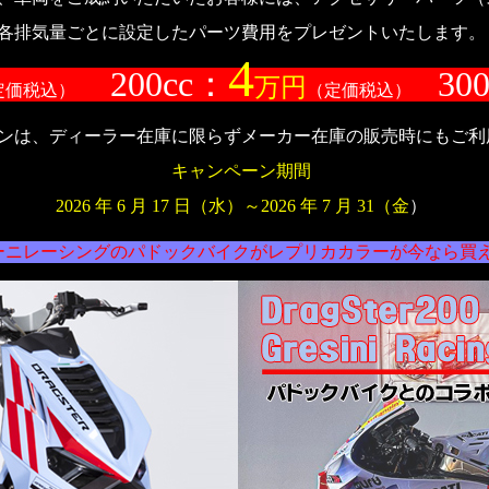
各排気量ごとに設定したパーツ費用をプレゼントいたします。
4
200cc：
30
万円
定価税込）
（定価税込）
ンは、ディーラー在庫に限らずメーカー在庫の販売時にもご利
キャンペーン期間
2026 年 6 月 17 日（水）～2026 年 7 月 31（金
）
ーニレーシングのパドックバイクがレプリカカラーが今なら買