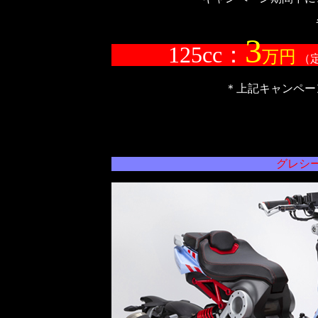
3
125cc：
万円
（
＊上記キャンペー
グレシ